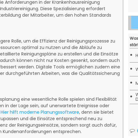
die Anforderungen in der Krankenhausreinigung
ndustriereinigung. Diese Spezialisierung erfordert
terbildung der Mitarbeiter, um den hohen Standards
Was
gere Rolle, um die Effizienz der Reinigungsprozesse zu
stär
Ressourcen optimal zu nutzen und die Abläufe zu
•
taillierte Reinigungspläne zu erstellen und die Einsätze
H
 Dadurch können nicht nur Kosten gesenkt, sondern auch
erbessert werden. Digitale Tools ermöglichen zudem eine
•
W
 durchgeführten Arbeiten, was die Qualitätssicherung
•
M
W
•
lanung eine wesentliche Rolle spielen sind Flexibilität
D
in der Lage sein, auf unerwartete Ereignisse oder
.
Hier hilft moderne Planungssoftware
, denn sie bietet
anzupassen und die Einsätze entsprechend neu zu
izienz der Reinigungseinsätze, sondern sorgt auch dafür,
len Kundenanforderungen entsprechen.