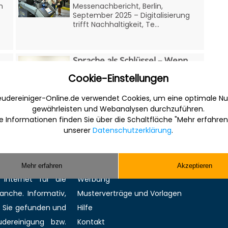
n
Messenachbericht, Berlin,
September 2025 – Digitalisierung
trifft Nachhaltigkeit, Te...
Sprache als Schlüssel – Wenn
Kolleginnen und Ko...
Cookie-Einstellungen
Warum Verständigung im
Reinigungsalltag mehr als
udereiniger-Online.de verwendet Cookies, um eine optimale Nu
.
Vokabeln braucht – und wie
gewährleisten und Webanalysen durchzuführen.
Betrieb...
e Informationen finden Sie über die Schaltfläche "Mehr erfahren
unserer
Datenschutzerklärung
.
Sonstiges
Mehr erfahren
Akzeptieren
 Internet für die
Werbung
anche. Informativ,
Musterverträge und Vorlagen
en Sie gefunden und
Hilfe
ereinigung bzw.
Kontakt