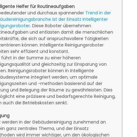
lligente Helfer für Routineaufgaben
 bedeutender und durchaus spannender
Trend in der
udereinigungsbranche ist der Einsatz intelligenter
nigungsroboter
. Diese Roboter übernehmen
tineaufgaben und entlasten damit die menschlichen
itskräfte, die sich auf anspruchsvollere Tätigkeiten
entrieren können. Intelligente Reinigungsroboter
iten sehr effizient und konstant.
 führt in der Summe zu einer höheren
igungsqualität und gleichzeitig zur Einsparung von
en. Reinigungsroboter können in intelligente
äudesysteme integriert werden, um optimale
nigungszeiten und -methoden basierend auf der
zung und Belegung der Räume zu gewährleisten. Dies
glicht eine präzisere und bedarfsgerechte Reinigung,
n auch die Betriebskosten senkt.
igung
tz werden in der Gebäudereinigung zunehmend an
ein ganz zentrales Thema, und der Einsatz
thoden wird immer wichtiger, um den ökologischen