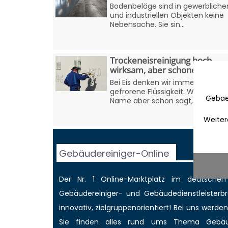
Bodenbeläge sind in gewerbliche
und industriellen Objekten keine
Nebensache. Sie sin...
Trockeneisreinigung hoch
wirksam, aber schonend
Bei Eis denken wir immer an
gefrorene Flüssigkeit. Wie der
Gebae
Name aber schon sagt, ist dies b..
Weiter
Gebäudereiniger-Online
Der Nr. 1 Online-Marktplatz im deutschen
Gebäudereiniger
- und Gebäudedienstleisterbr
innovativ, zielgruppenorientiert! Bei uns werd
Sie finden alles rund ums Thema Gebäud