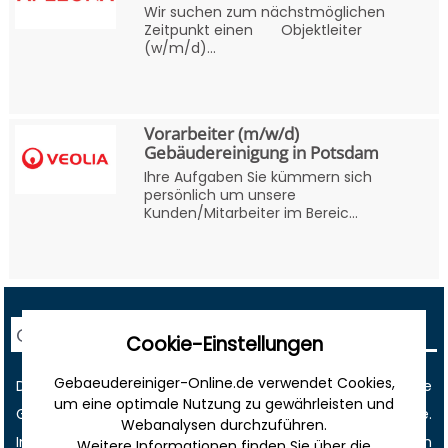
Wir suchen zum nächstmöglichen
Zeitpunkt einen Objektleiter
(w/m/d)...
Vorarbeiter (m/w/d)
Gebäudereinigung in Potsdam
Ihre Aufgaben Sie kümmern sich
persönlich um unsere
Kunden/Mitarbeiter im Bereic...
Gebäudereiniger-Online
Cookie-Einstellungen
Gebaeudereiniger-Online.de verwendet Cookies,
Der Nr. 1 Online-Marktplatz im deutschen Internet für die
um eine optimale Nutzung zu gewährleisten und
Gebäudereiniger
- und Gebäudedienstleisterbranche.
Webanalysen durchzuführen.
Informativ, innovativ, zielgruppenorientiert! Bei uns werden
Weitere Informationen finden Sie über die