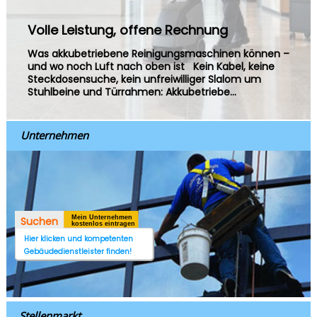
Volle Leistung, offene Rechnung
Was akkubetriebene Reinigungsmaschinen können –
und wo noch Luft nach oben ist Kein Kabel, keine
Steckdosensuche, kein unfreiwilliger Slalom um
Stuhlbeine und Türrahmen: Akkubetriebe...
Unternehmen
Mein Unternehmen
Suchen
kostenlos eintragen
Hier klicken und kompetenten
Gebäudedienstleister finden!
Stellenmarkt