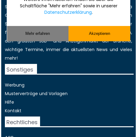
Schaltfläche "Mehr erfahren" sowie in unserer
Sie gefunden und Sie finden alles rund ums Thema
Datenschutzerklärung
.
Gebäudereinigung bzw. Gebäudedienstleistung! Hier finden
Sie kompetente Gebäudedienstleister, günstige Zulieferer
für Reinigungsmittel, Reinigungsgeräte und- maschinen,
Mehr erfahren
Akzeptieren
den größten
Job-
und
Anzeigenmarkt
der Branche,
wichtige Termine
, immer die
aktuellsten News
und vieles
mehr!
Sonstiges
Werbung
Musterverträge und Vorlagen
Hilfe
Kontakt
Rechtliches