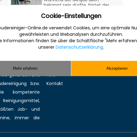
bekannt sein dürfte, fristet der
Midijob ein eher unbekanntes
Cookie-Einstellungen
Dasein. Für Ar...
udereiniger-Online.de verwendet Cookies, um eine optimale Nu
gewährleisten und Webanalysen durchzuführen.
e Informationen finden Sie über die Schaltfläche "Mehr erfahren
Sonstiges
unserer
Datenschutzerklärung
.
 Internet für die
Werbung
anche. Informativ,
Musterverträge und Vorlagen
Mehr erfahren
Akzeptieren
en Sie gefunden und
Hilfe
ereinigung bzw.
Kontakt
Sie kompetente
 Reinigungsmittel,
größten
Job-
und
mine
, immer die