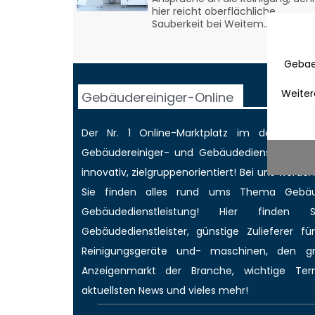
hier reicht oberflächliche
Sauberkeit bei Weitem...
Gebae
Weiter
Gebäudereiniger-Online
Der Nr. 1 Online-Marktplatz im deutschen
Gebäudereiniger
- und Gebäudedienstleisterbr
innovativ, zielgruppenorientiert! Bei uns werd
Sie finden alles rund ums Thema Gebäud
Gebäudedienstleistung! Hier finden 
Gebäudedienstleister, günstige Zulieferer für
Reinigungsgeräte und- maschinen, den 
Anzeigenmarkt
der Branche,
wichtige Ter
aktuellsten News
und vieles mehr!