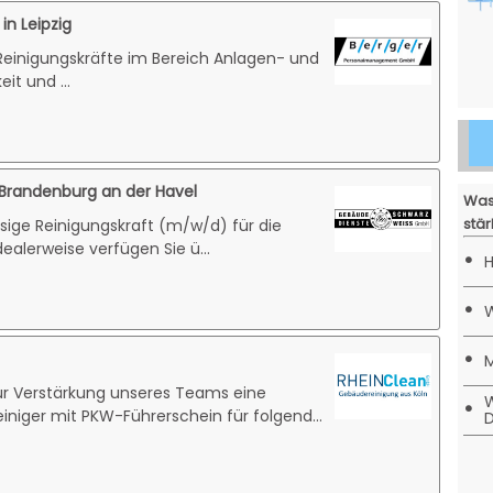
in Leipzig
 Reinigungskräfte im Bereich Anlagen- und
it und ...
 Brandenburg an der Havel
Was
stär
ssige Reinigungskraft (m/w/d) für die
ealerweise verfügen Sie ü...
•
H
•
W
•
M
r Verstärkung unseres Teams eine
W
•
einiger mit PKW-Führerschein für folgend...
D