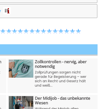
r
n
Zollkontrollen - nervig, aber
notwendig
t
Zollprüfungen sorgen nicht
gerade für Begeisterung – wer
sich an Recht und Gesetz hält
und weiß...
Der Midijob - das unbekannte
Wesen
n
Während der Minijob allen