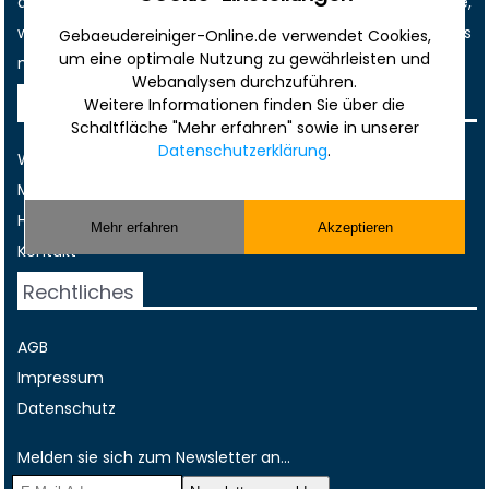
den größten
Job-
und
Anzeigenmarkt
der Branche,
wichtige Termine
, immer die
aktuellsten News
und vieles
Gebaeudereiniger-Online.de verwendet Cookies,
um eine optimale Nutzung zu gewährleisten und
mehr!
Webanalysen durchzuführen.
Sonstiges
Weitere Informationen finden Sie über die
Schaltfläche "Mehr erfahren" sowie in unserer
Datenschutzerklärung
.
Werbung
Musterverträge und Vorlagen
Hilfe
Mehr erfahren
Akzeptieren
Kontakt
Rechtliches
AGB
Impressum
Datenschutz
Melden sie sich zum Newsletter an...