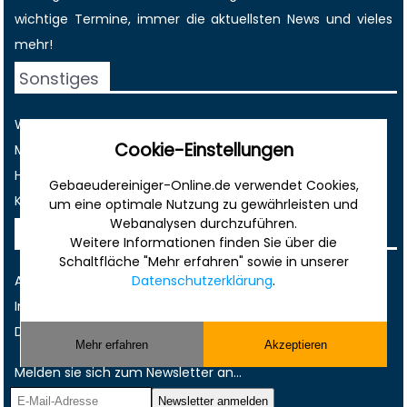
wichtige Termine
, immer die
aktuellsten News
und vieles
mehr!
Sonstiges
Werbung
Cookie-Einstellungen
Musterverträge und Vorlagen
Hilfe
Gebaeudereiniger-Online.de verwendet Cookies,
Kontakt
um eine optimale Nutzung zu gewährleisten und
Webanalysen durchzuführen.
Rechtliches
Weitere Informationen finden Sie über die
Schaltfläche "Mehr erfahren" sowie in unserer
AGB
Datenschutzerklärung
.
Impressum
Datenschutz
Mehr erfahren
Akzeptieren
Melden sie sich zum Newsletter an...