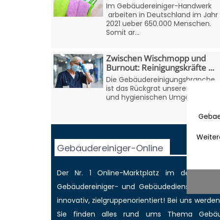
Im Gebäudereiniger-Handwerk
arbeiten in Deutschland im Jahr
2021 ueber 650.000 Menschen.
Somit ar...
Zwischen Wischmopp und
Burnout: Reinigungskräfte ...
Die Gebäudereinigungsbranche
ist das Rückgrat unserer saubere
und hygienischen Umge...
Gebae
Weiter
Gebäudereiniger-Online
Der Nr. 1 Online-Marktplatz im deutschen
Gebäudereiniger
- und Gebäudedienstleisterbr
innovativ, zielgruppenorientiert! Bei uns werd
Sie finden alles rund ums Thema Gebäud