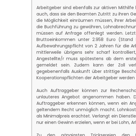
Arbeitgeber sind ebenfalls zur aktiven Mithilfe
auch, dass sie den Beamten Zutritt zu ihren
die Möglichkeit einräumen müssen, ihrer Arbei
die Buchführung zu gewähren, Lohnabrechnun
müssen auf Anfrage offenlegt werden. Letzt
Bruttoeinkommen unter 2.958 Euro (Stand F
Aufbewahrungspflicht von 2 Jahren für die Arb
mittlerweile übrigens sehr scharf kontrollie
Angestellte/r muss spätestens ab dem erst
gemeldet sein. Zudem kann der Zoll ver
gegebenenfalls Auskunft über strittige Besch
Kooperationspflichten der Arbeitgeber werden
Auch Auftraggeber können zur Rechenschaf
unlauteres Angebot angenommen haben. D
Auftraggeber erkennen können, wenn ein Angeb
geltendem Recht unmöglich macht. Lohnkoste
als Minimalpreis erachtet. Verlangt ein Dienstl
nur einen Gewinn erzielen, wenn er bei Lohn, Ar
Zu den gängigsten Tricksereien den 