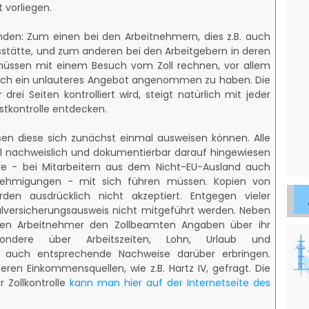
 vorliegen.
inden: Zum einen bei den Arbeitnehmern, dies z.B. auch
tsstätte, und zum anderen bei den Arbeitgebern in deren
üssen mit einem Besuch vom Zoll rechnen, vor allem
tlich ein unlauteres Angebot angenommen zu haben. Die
drei Seiten kontrolliert wird, steigt natürlich mit jeder
rstkontrolle entdecken.
en diese sich zunächst einmal ausweisen können. Alle
l nachweislich und dokumentierbar darauf hingewiesen
re - bei Mitarbeitern aus dem Nicht-EU-Ausland auch
nehmigungen - mit sich führen müssen. Kopien von
en ausdrücklich nicht akzeptiert. Entgegen vieler
alversicherungsausweis nicht mitgeführt werden. Neben
sen Arbeitnehmer den Zollbeamten Angaben über ihr
esondere über Arbeitszeiten, Lohn, Urlaub und
g auch entsprechende Nachweise darüber erbringen.
ren Einkommensquellen, wie z.B. Hartz IV, gefragt. Die
r Zollkontrolle
kann man hier auf der Internetseite des