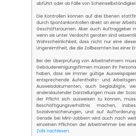
abführt oder ob Fälle von Scheinselbständigkeit
Die Kontrollen können auf drei Ebenen stattf
durch Spontankontrollen direkt an einer Arbei
Geschäftsräumen. Aber auch Auftraggeber m
wenn sie unter Verdacht geraten sind wissen
Wahrscheinlichkeit, dass nicht nur eine dieser 
Ungereimtheit, die die Zollbeamten bei einer E
Bei der Überprüfung von Arbeitnehmern müss
Gebäudereinigungsfirmen müssen ihr Persona
haben, dass sie immer gültige Ausweispapie
entsprechende Aufenthalts- und Arbeitsge
Ausweisdokumenten, auch beglaubigte, werd
anderslautender Darstellungen muss der Sozi
der Pflicht sich ausweisen zu können, müs
Beschäftigungsverhältnis machen, insb
Sozialversicherungen, und auf Aufforderun
Gerade bei Mini-Jobbern wird auch nach weite
einzelnen Pflichten der Arbeitnehmer bei eine
Zolls nachlesen
.