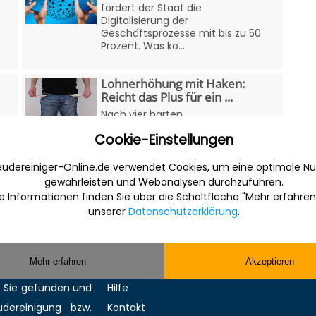
fördert der Staat die
Digitalisierung der
Geschäftsprozesse mit bis zu 50
Prozent. Was kö...
Lohnerhöhung mit Haken:
Reicht das Plus für ein ...
Nach vier harten
n
Verhandlungsrunden Ende 2024
Cookie-Einstellungen
hatten sich Arbeitgeber und
Gewerkschaft...
udereiniger-Online.de verwendet Cookies, um eine optimale Nu
gewährleisten und Webanalysen durchzuführen.
e Informationen finden Sie über die Schaltfläche "Mehr erfahren
Sonstiges
unserer
Datenschutzerklärung
.
 Internet für die
Werbung
Mehr erfahren
Akzeptieren
anche. Informativ,
Musterverträge und Vorlagen
en Sie gefunden und
Hilfe
ereinigung bzw.
Kontakt