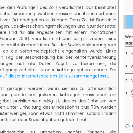
 bei den Prüfungen des Zolls verpflichtet. Das beinhaltet
 Geschäftsräumen gewähren müssen und ihnen dort auch
t vor Ort nachgehen zu können. Dem Zoll ist Einblick in
gen, Sozialversicherungsmeldungen und Stundenzettel
ere sind für alle Angestellten mit einem monatlichen
Was
ebruar 2016) verpflichtend und es gilt zudem eine
stär
eitszeitdokumentation. Bei der Sozialversicherung wird
rt, ob die Sofortmeldepflicht eingehalten wurde. Ein/e
•
H
en Tag der Beschäftigung bei der Rentenversicherung
langen auf alle Daten Zugriff zu bekommen, die
•
W
äftigungsverhältnisse oder Aufträge geben können. Die
auf dieser Internetseite des Zolls zusammengefasst
.
•
M
t gezogen werden, wenn sie ein zu offensichtlich
W
•
enn gerade bei größeren Aufträgen muss auch ein
D
ot preislich so niedrig ist, das es das Einhalten von
n unter Einhaltung des Mindestlohns plus 70% werden
eister weniger, kann etwas nicht stimmen, sprich: Er kann
beitszeit oder Sozialabgaben getrickst hat.
Mindestlohn zu umgehen, gehört übrigens die