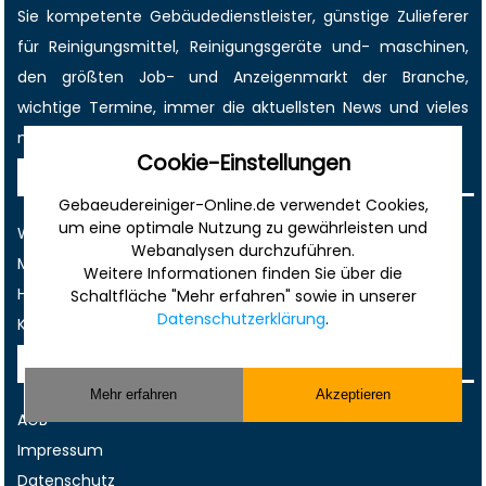
Sie kompetente Gebäudedienstleister, günstige Zulieferer
für Reinigungsmittel, Reinigungsgeräte und- maschinen,
den größten
Job-
und
Anzeigenmarkt
der Branche,
wichtige Termine
, immer die
aktuellsten News
und vieles
mehr!
Cookie-Einstellungen
Sonstiges
Gebaeudereiniger-Online.de verwendet Cookies,
um eine optimale Nutzung zu gewährleisten und
Werbung
Webanalysen durchzuführen.
Musterverträge und Vorlagen
Weitere Informationen finden Sie über die
Hilfe
Schaltfläche "Mehr erfahren" sowie in unserer
Datenschutzerklärung
.
Kontakt
Rechtliches
Mehr erfahren
Akzeptieren
AGB
Impressum
Datenschutz