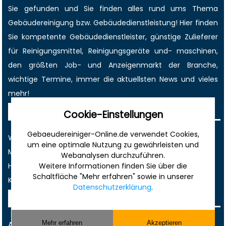
Sie gefunden und Sie finden alles rund ums Thema
Gebäudereinigung bzw. Gebäudedienstleistung! Hier finden
Sie kompetente Gebäudedienstleister, günstige Zulieferer
für Reinigungsmittel, Reinigungsgeräte und- maschinen,
den größten
Job-
und
Anzeigenmarkt
der Branche,
wichtige Termine
, immer die
aktuellsten News
und vieles
mehr!
Sonstiges
Cookie-Einstellungen
Gebaeudereiniger-Online.de verwendet Cookies,
Werbung
um eine optimale Nutzung zu gewährleisten und
Musterverträge und Vorlagen
Webanalysen durchzuführen.
Hilfe
Weitere Informationen finden Sie über die
Schaltfläche "Mehr erfahren" sowie in unserer
Kontakt
Datenschutzerklärung
.
Rechtliches
Mehr erfahren
Akzeptieren
AGB