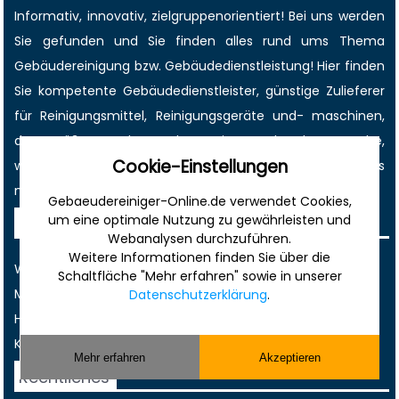
Informativ, innovativ, zielgruppenorientiert! Bei uns werden
Sie gefunden und Sie finden alles rund ums Thema
Gebäudereinigung bzw. Gebäudedienstleistung! Hier finden
Sie kompetente Gebäudedienstleister, günstige Zulieferer
für Reinigungsmittel, Reinigungsgeräte und- maschinen,
den größten
Job-
und
Anzeigenmarkt
der Branche,
Cookie-Einstellungen
wichtige Termine
, immer die
aktuellsten News
und vieles
mehr!
Gebaeudereiniger-Online.de verwendet Cookies,
um eine optimale Nutzung zu gewährleisten und
Sonstiges
Webanalysen durchzuführen.
Weitere Informationen finden Sie über die
Werbung
Schaltfläche "Mehr erfahren" sowie in unserer
Musterverträge und Vorlagen
Datenschutzerklärung
.
Hilfe
Kontakt
Mehr erfahren
Akzeptieren
Rechtliches