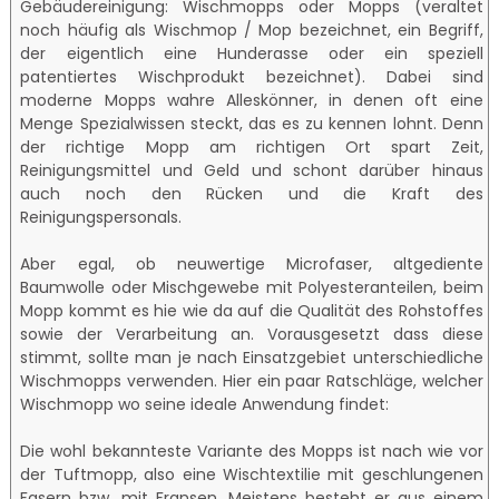
Gebäudereinigung: Wischmopps oder Mopps (veraltet
noch häufig als Wischmop / Mop bezeichnet, ein Begriff,
der eigentlich eine Hunderasse oder ein speziell
patentiertes Wischprodukt bezeichnet). Dabei sind
moderne Mopps wahre Alleskönner, in denen oft eine
Menge Spezialwissen steckt, das es zu kennen lohnt. Denn
der richtige Mopp am richtigen Ort spart Zeit,
Reinigungsmittel und Geld und schont darüber hinaus
auch noch den Rücken und die Kraft des
Reinigungspersonals.
Aber egal, ob neuwertige Microfaser, altgediente
Baumwolle oder Mischgewebe mit Polyesteranteilen, beim
Mopp kommt es hie wie da auf die Qualität des Rohstoffes
sowie der Verarbeitung an. Vorausgesetzt dass diese
stimmt, sollte man je nach Einsatzgebiet unterschiedliche
Wischmopps verwenden. Hier ein paar Ratschläge, welcher
Wischmopp wo seine ideale Anwendung findet:
Die wohl bekannteste Variante des Mopps ist nach wie vor
der Tuftmopp, also eine Wischtextilie mit geschlungenen
Fasern bzw. mit Fransen. Meistens besteht er aus einem