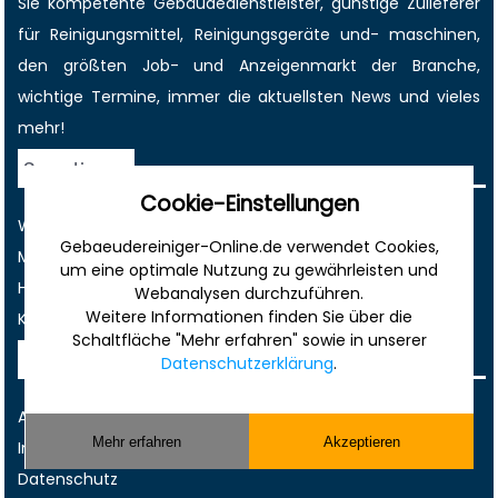
Sie kompetente Gebäudedienstleister, günstige Zulieferer
für Reinigungsmittel, Reinigungsgeräte und- maschinen,
den größten
Job-
und
Anzeigenmarkt
der Branche,
wichtige Termine
, immer die
aktuellsten News
und vieles
mehr!
Sonstiges
Cookie-Einstellungen
Werbung
Gebaeudereiniger-Online.de verwendet Cookies,
Musterverträge und Vorlagen
um eine optimale Nutzung zu gewährleisten und
Hilfe
Webanalysen durchzuführen.
Weitere Informationen finden Sie über die
Kontakt
Schaltfläche "Mehr erfahren" sowie in unserer
Rechtliches
Datenschutzerklärung
.
AGB
Mehr erfahren
Akzeptieren
Impressum
Datenschutz