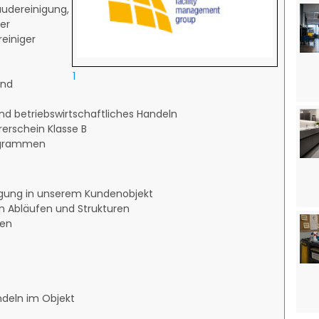
udereinigung,
er
einiger
1
und
nd betriebswirtschaftliches Handeln
erschein Klasse B
ogrammen
igung in unserem Kundenobjekt
n Abläufen und Strukturen
nen
ndeln im Objekt