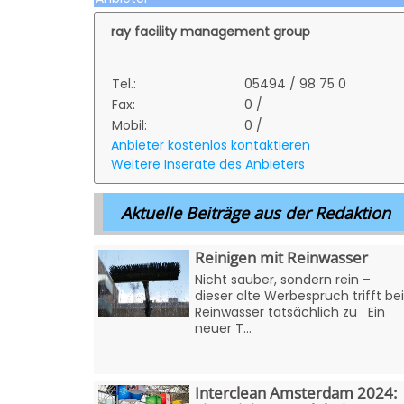
ray facility management group
Tel.:
05494 / 98 75 0
Fax:
0 /
Mobil:
0 /
Anbieter kostenlos kontaktieren
Weitere Inserate des Anbieters
Aktuelle Beiträge aus der Redaktion
Reinigen mit Reinwasser
Nicht sauber, sondern rein –
dieser alte Werbespruch trifft bei
Reinwasser tatsächlich zu Ein
neuer T...
Interclean Amsterdam 2024: