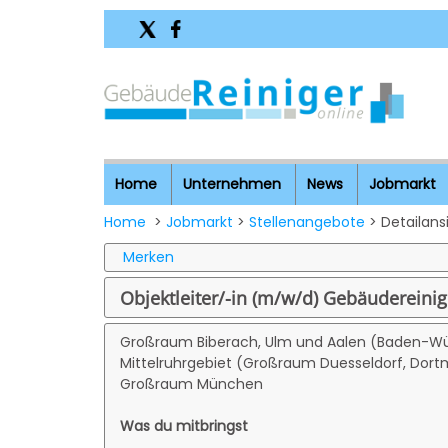
Home
Unternehmen
News
Jobmarkt
Home
>
Jobmarkt
>
Stellenangebote
> Detailans
Merken
Objektleiter/-in (m/w/d) Gebäudereini
Großraum Biberach, Ulm und Aalen (Baden-W
Mittelruhrgebiet (Großraum Duesseldorf, Dort
Großraum München
Was du mitbringst