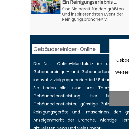
Ein Reinigungserlebnis ...
Sind Sie bereit für den größten
und inspirierendsten Event der
Reinigungsbranche? V...
Gebäudereiniger-Online
Gebae
Der Nr. 1 Online-Marktplatz im deutschen
Gebäudereiniger
- und Gebäudedienstleisterbr
Weiter
innovativ, zielgruppenorientiert! Bei uns werd
Sie finden alles rund ums Thema Gebäud
Gebäudedienstleistung! Hier finden 
Gebäudedienstleister, günstige Zulieferer für
Reinigungsgeräte und- maschinen, den 
Anzeigenmarkt
der Branche,
wichtige Ter
aktuellsten News
und vieles mehr!