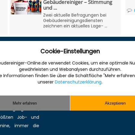
Gebäudereiniger – Stimmung
und ...
Zwei aktuelle Befragungen bei
Gebäudereinigungsdiensten
zeichnen ein aktuelles Lage- ...
Cookie-Einstellungen
Sonstiges
udereiniger-Online.de verwendet Cookies, um eine optimale Nu
 Internet für die
Werbung
gewährleisten und Webanalysen durchzuführen.
anche. Informativ,
Musterverträge und Vorlagen
e Informationen finden Sie über die Schaltfläche "Mehr erfahren
unserer
Datenschutzerklärung
.
en Sie gefunden und
Hilfe
ereinigung bzw.
Kontakt
Sie kompetente
Mehr erfahren
Akzeptieren
 Reinigungsmittel,
größten
Job-
und
mine
, immer die