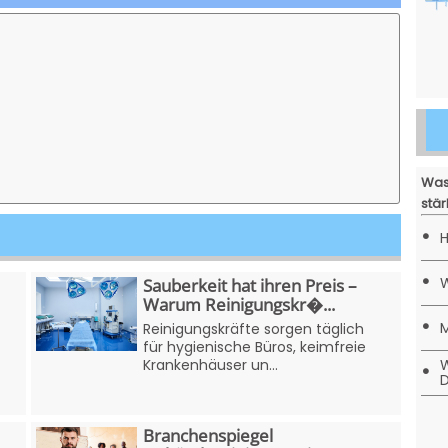
Was
stär
•
H
•
W
Sauberkeit hat ihren Preis –
Warum Reinigungskr�...
•
M
Reinigungskräfte sorgen täglich
für hygienische Büros, keimfreie
W
Krankenhäuser un...
•
D
Branchenspiegel