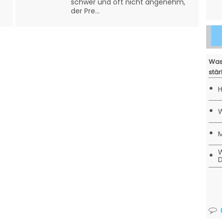
schwer und oft nicht angenehm,
der Pre...
Was
stär
•
H
•
W
•
M
W
•
D