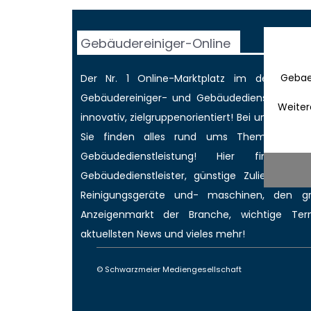
Gebäudereiniger-Online
Gebae
Der Nr. 1 Online-Marktplatz im deutschen
Gebäudereiniger
- und Gebäudedienstleisterbr
Weiter
innovativ, zielgruppenorientiert! Bei uns werd
Sie finden alles rund ums Thema Gebäud
Gebäudedienstleistung! Hier finden 
Gebäudedienstleister, günstige Zulieferer für
Reinigungsgeräte und- maschinen, den 
Anzeigenmarkt
der Branche,
wichtige Ter
aktuellsten News
und vieles mehr!
© Schwarzmeier Mediengesellschaft