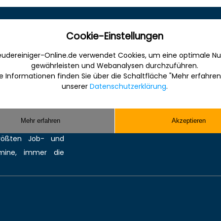
Sonstiges
Cookie-Einstellungen
udereiniger-Online.de verwendet Cookies, um eine optimale Nu
 Internet für die
Werbung
gewährleisten und Webanalysen durchzuführen.
anche. Informativ,
Musterverträge und Vorlagen
e Informationen finden Sie über die Schaltfläche "Mehr erfahren
en Sie gefunden und
Hilfe
unserer
Datenschutzerklärung
.
ereinigung bzw.
Kontakt
Sie kompetente
Mehr erfahren
Akzeptieren
 Reinigungsmittel,
größten
Job-
und
mine
, immer die