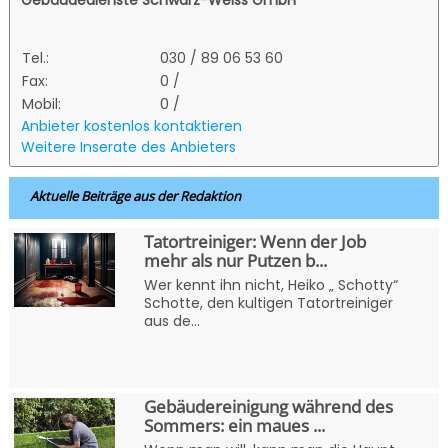
Gebäudedienste Schwarz-Weiss GmbH
Tel.:
030 / 89 06 53 60
Fax:
0 /
Mobil:
0 /
Anbieter kostenlos kontaktieren
Weitere Inserate des Anbieters
Aktuelle Beiträge aus der Redaktion
Tatortreiniger: Wenn der Job
mehr als nur Putzen b...
Wer kennt ihn nicht, Heiko „ Schotty“
Schotte, den kultigen Tatortreiniger
aus de...
Gebäudereinigung während des
Sommers: ein maues ...