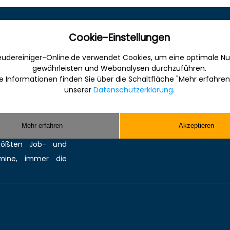
Sonstiges
Cookie-Einstellungen
udereiniger-Online.de verwendet Cookies, um eine optimale Nu
 Internet für die
Werbung
gewährleisten und Webanalysen durchzuführen.
anche. Informativ,
Musterverträge und Vorlagen
e Informationen finden Sie über die Schaltfläche "Mehr erfahren
en Sie gefunden und
Hilfe
unserer
Datenschutzerklärung
.
ereinigung bzw.
Kontakt
Sie kompetente
Mehr erfahren
Akzeptieren
 Reinigungsmittel,
größten
Job-
und
mine
, immer die