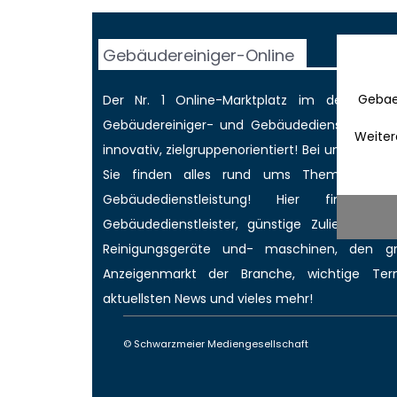
Gebäudereiniger-Online
Gebae
Der Nr. 1 Online-Marktplatz im deutschen
Gebäudereiniger
- und Gebäudedienstleisterbr
Weiter
innovativ, zielgruppenorientiert! Bei uns werd
Sie finden alles rund ums Thema Gebäud
Gebäudedienstleistung! Hier finden 
Gebäudedienstleister, günstige Zulieferer für
Reinigungsgeräte und- maschinen, den 
Anzeigenmarkt
der Branche,
wichtige Ter
aktuellsten News
und vieles mehr!
© Schwarzmeier Mediengesellschaft