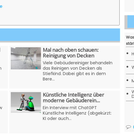
te
Was
stär
l
Mal nach oben schauen:
•
H
Reinigung von Decken
Viele Gebäudereiniger behandeln
•
W
n
das Reinigen von Decken als
Stiefkind. Dabei gibt es in dem
•
Bere...
M
W
•
Künstliche Intelligenz über
D
moderne Gebäuderein...
w
Ein Interview mit ChatGPT
Künstliche Intelligenz (abgekürzt:
KI oder auch...