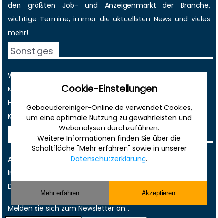
den größten
Job-
und
Anzeigenmarkt
der Branche,
wichtige Termine
, immer die
aktuellsten News
und vieles
mehr!
Sonstiges
Werbung
Cookie-Einstellungen
Musterverträge und Vorlagen
Hilfe
Gebaeudereiniger-Online.de verwendet Cookies,
Kontakt
um eine optimale Nutzung zu gewährleisten und
Webanalysen durchzuführen.
Rechtliches
Weitere Informationen finden Sie über die
Schaltfläche "Mehr erfahren" sowie in unserer
Datenschutzerklärung
.
AGB
Impressum
Datenschutz
Mehr erfahren
Akzeptieren
Melden sie sich zum Newsletter an...