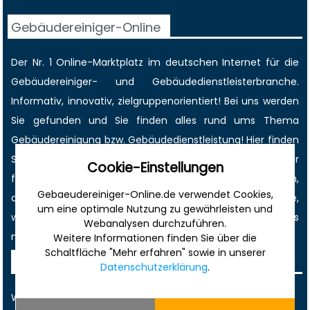
Gebäudereiniger-Online
Der Nr. 1 Online-Marktplatz im deutschen Internet für die
Gebäudereiniger
- und Gebäudedienstleisterbranche.
Informativ, innovativ, zielgruppenorientiert! Bei uns werden
Sie gefunden und Sie finden alles rund ums Thema
Gebäudereinigung bzw. Gebäudedienstleistung! Hier finden
Sie kompetente Gebäudedienstleister, günstige Zulieferer
Cookie-Einstellungen
für Reinigungsmittel, Reinigungsgeräte und- maschinen,
Gebaeudereiniger-Online.de verwendet Cookies,
den größten
Job-
und
Anzeigenmarkt
der Branche,
um eine optimale Nutzung zu gewährleisten und
wichtige Termine
, immer die
aktuellsten News
und vieles
Webanalysen durchzuführen.
mehr!
Weitere Informationen finden Sie über die
Schaltfläche "Mehr erfahren" sowie in unserer
Sonstiges
Datenschutzerklärung
.
Werbung