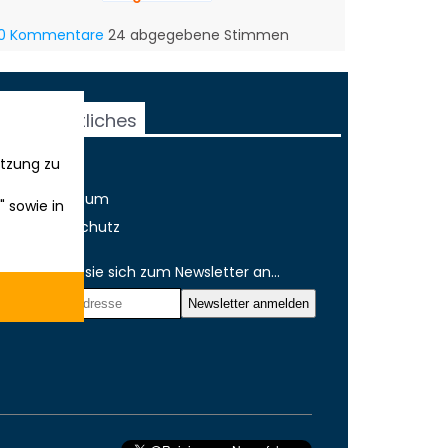
0 Kommentare
24 abgegebene Stimmen
Rechtliches
tzung zu
AGB
Impressum
" sowie in
Datenschutz
Melden sie sich zum Newsletter an...