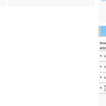
Was
stär
•
H
•
W
•
M
W
•
D