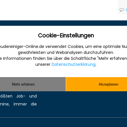
Sonstiges
Cookie-Einstellungen
udereiniger-Online.de verwendet Cookies, um eine optimale Nu
 Internet für die
Werbung
gewährleisten und Webanalysen durchzuführen.
anche. Informativ,
Musterverträge und Vorlagen
e Informationen finden Sie über die Schaltfläche "Mehr erfahren
en Sie gefunden und
Hilfe
unserer
Datenschutzerklärung
.
ereinigung bzw.
Kontakt
Sie kompetente
Mehr erfahren
Akzeptieren
 Reinigungsmittel,
größten
Job-
und
mine
, immer die