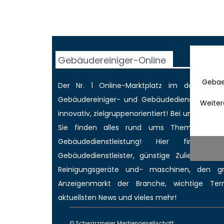
Gebäudereiniger-Online
Gebae
Der Nr. 1 Online-Marktplatz im deutschen
Gebäudereiniger
- und Gebäudedienstleisterbr
Weiter
innovativ, zielgruppenorientiert! Bei uns werd
Sie finden alles rund ums Thema Gebäud
Gebäudedienstleistung! Hier finden 
Gebäudedienstleister, günstige Zulieferer für
Reinigungsgeräte und- maschinen, den 
Anzeigenmarkt
der Branche,
wichtige Ter
aktuellsten News
und vieles mehr!
© Schwarzmeier Mediengesellschaft