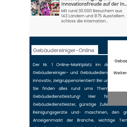
Innovationsfreude auf der In..
Mit rund 30.000 Besuchern aus
143 Ländern und 875 Ausstellern
schloss die internation...
Gebäudereiniger-Online
Gebae
Der Nr. 1 Online-Marktplatz im deutschen
Gebäudereiniger
- und Gebäudedienstleisterbr
Weiter
innovativ, zielgruppenorientiert! Bei uns werd
Sie finden alles rund ums Thema Gebäud
Gebäudedienstleistung! Hier finden 
Gebäudedienstleister, günstige Zulieferer für
Reinigungsgeräte und- maschinen, den 
Anzeigenmarkt
der Branche,
wichtige Ter