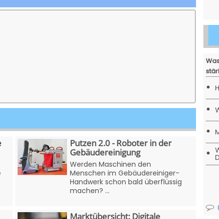
Was
stär
•
H
•
W
•
M
e
Putzen 2.0 - Roboter in der
W
•
Gebäudereinigung
D
Werden Maschinen den
e
Menschen im Gebäudereiniger-
Handwerk schon bald überflüssig
machen? ...
Marktübersicht: Digitale