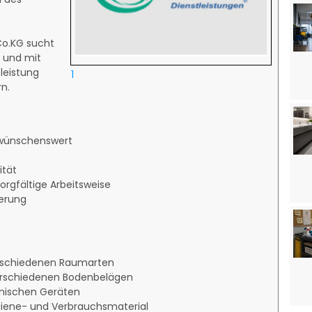
o.KG sucht
n und mit
leistung
1
n.
g wünschenswert
ität
orgfältige Arbeitsweise
erung
erschiedenen Raumarten
verschiedenen Bodenbelägen
hnischen Geräten
ygiene- und Verbrauchsmaterial