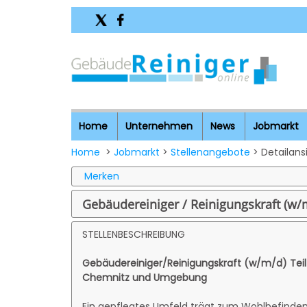
Home
Unternehmen
News
Jobmarkt
Home
>
Jobmarkt
>
Stellenangebote
> Detailans
Merken
Gebäudereiniger / Reinigungskraft (w/
STELLENBESCHREIBUNG
Gebäudereiniger/Reinigungskraft (w/m/d)
Tei
Chemnitz und Umgebung
Ein gepflegtes Umfeld trägt zum Wohlbefinde