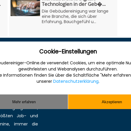
.
Technologien in der Geb�...
Die Gebäudereinigung war lange
eine Branche, die sich über
Erfahrung, Bauchgefühl u...
Cookie-Einstellungen
Sonstiges
udereiniger-Online.de verwendet Cookies, um eine optimale Nu
 Internet für die
Werbung
gewährleisten und Webanalysen durchzuführen.
anche. Informativ,
Musterverträge und Vorlagen
e Informationen finden Sie über die Schaltfläche "Mehr erfahren
unserer
Datenschutzerklärung
.
en Sie gefunden und
Hilfe
ereinigung bzw.
Kontakt
Sie kompetente
Mehr erfahren
Akzeptieren
 Reinigungsmittel,
größten
Job-
und
mine
, immer die