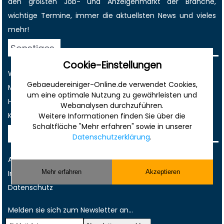
den größten
Job-
und
Anzeigenmarkt
der Branche,
wichtige Termine
, immer die
aktuellsten News
und vieles
mehr!
Sonstiges
Cookie-Einstellungen
Werbung
Gebaeudereiniger-Online.de verwendet Cookies,
Musterverträge und Vorlagen
um eine optimale Nutzung zu gewährleisten und
Hilfe
Webanalysen durchzuführen.
Kontakt
Weitere Informationen finden Sie über die
Schaltfläche "Mehr erfahren" sowie in unserer
Rechtliches
Datenschutzerklärung
.
AGB
Mehr erfahren
Akzeptieren
Impressum
Datenschutz
Melden sie sich zum Newsletter an...