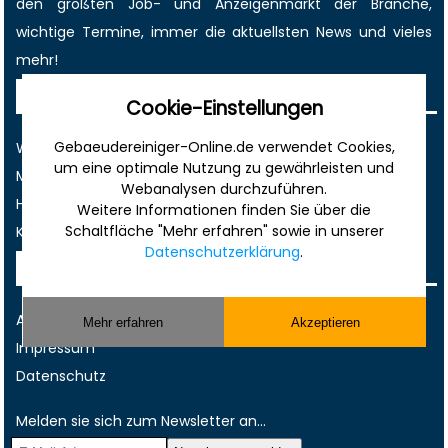
den größten
Job-
und
Anzeigenmarkt
der Branche,
wichtige Termine
, immer die
aktuellsten News
und vieles
mehr!
Sonstiges
Cookie-Einstellungen
Gebaeudereiniger-Online.de verwendet Cookies,
Werbung
um eine optimale Nutzung zu gewährleisten und
Musterverträge und Vorlagen
Webanalysen durchzuführen.
Hilfe
Weitere Informationen finden Sie über die
Schaltfläche "Mehr erfahren" sowie in unserer
Kontakt
Datenschutzerklärung
.
Rechtliches
AGB
Mehr erfahren
Akzeptieren
Impressum
Datenschutz
Melden sie sich zum Newsletter an...