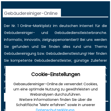
Gebäudereiniger-Online
Der Nr. 1 Online-Marktplatz im deutschen Internet für die
Gebäudereiniger
- und Gebäudedienstleisterbranche.
Informativ, innovativ, zielgruppenorientiert! Bei uns werden
Sie gefunden und Sie finden alles rund ums Thema
Gebäudereinigung bzw. Gebäudedienstleistung! Hier finden
Sie kompetente Gebäudedienstleister, günstige Zulieferer
für Reinigungsmittel, Reinigungsgeräte und- maschinen,
Cookie-Einstellungen
den größten
Job-
und
Anzeigenmarkt
der Branche,
wichtige Termine
, immer die
aktuellsten News
und vieles
Gebaeudereiniger-Online.de verwendet Cookies,
mehr!
um eine optimale Nutzung zu gewährleisten und
Webanalysen durchzuführen.
Sonstiges
Weitere Informationen finden Sie über die
Schaltfläche "Mehr erfahren" sowie in unserer
Datenschutzerklärung
.
Werbung