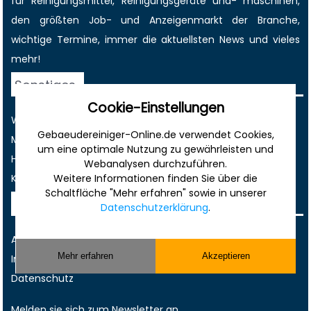
für Reinigungsmittel, Reinigungsgeräte und- maschinen,
den größten
Job-
und
Anzeigenmarkt
der Branche,
wichtige Termine
, immer die
aktuellsten News
und vieles
mehr!
Sonstiges
Cookie-Einstellungen
Werbung
Gebaeudereiniger-Online.de verwendet Cookies,
Musterverträge und Vorlagen
um eine optimale Nutzung zu gewährleisten und
Hilfe
Webanalysen durchzuführen.
Weitere Informationen finden Sie über die
Kontakt
Schaltfläche "Mehr erfahren" sowie in unserer
Rechtliches
Datenschutzerklärung
.
AGB
Mehr erfahren
Akzeptieren
Impressum
Datenschutz
Melden sie sich zum Newsletter an...