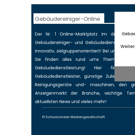
Gebäudereiniger-Online
Gebae
Der Nr. 1 Online-Marktplatz im deutschen
Gebäudereiniger
- und Gebäudedienstleisterbr
Weiter
innovativ, zielgruppenorientiert! Bei uns werd
Sie finden alles rund ums Thema Gebäud
Gebäudedienstleistung! Hier finden 
Gebäudedienstleister, günstige Zulieferer für
Reinigungsgeräte und- maschinen, den 
Anzeigenmarkt
der Branche,
wichtige Ter
aktuellsten News
und vieles mehr!
© Schwarzmeier Mediengesellschaft