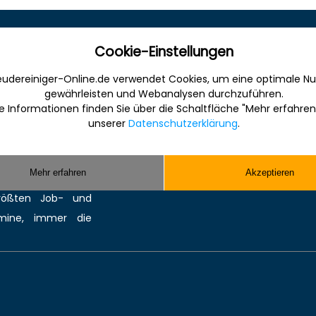
Sonstiges
Cookie-Einstellungen
udereiniger-Online.de verwendet Cookies, um eine optimale Nu
 Internet für die
Werbung
gewährleisten und Webanalysen durchzuführen.
anche. Informativ,
Musterverträge und Vorlagen
e Informationen finden Sie über die Schaltfläche "Mehr erfahren
en Sie gefunden und
Hilfe
unserer
Datenschutzerklärung
.
ereinigung bzw.
Kontakt
Sie kompetente
Mehr erfahren
Akzeptieren
 Reinigungsmittel,
größten
Job-
und
mine
, immer die