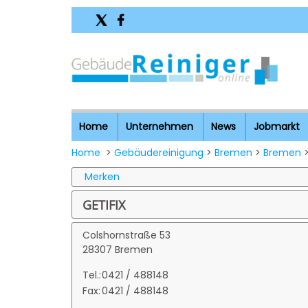
Home
Unternehmen
News
Jobmarkt
Home
>
Gebäudereinigung
>
Bremen
>
Bremen
>
Merken
GETIFIX
Colshornstraße 53
28307 Bremen
Tel.:
0421 / 488148
Fax:
0421 / 488148