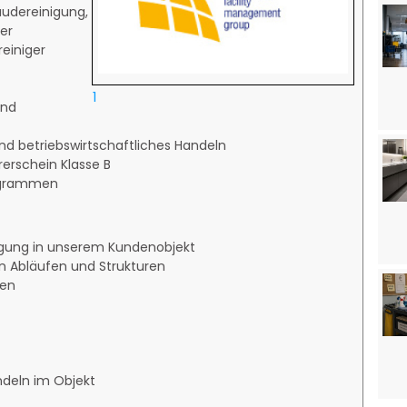
udereinigung,
er
einiger
1
und
nd betriebswirtschaftliches Handeln
erschein Klasse B
ogrammen
igung in unserem Kundenobjekt
n Abläufen und Strukturen
nen
ndeln im Objekt