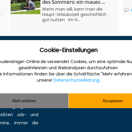
des Sommers: ein maues ...
Wenn man will, kann man die
e
Haupt-Urlaubszeit geschäftlich
gut nutzen Im H...
Cookie-Einstellungen
Sonstiges
udereiniger-Online.de verwendet Cookies, um eine optimale Nu
 Internet für die
Werbung
gewährleisten und Webanalysen durchzuführen.
anche. Informativ,
Musterverträge und Vorlagen
e Informationen finden Sie über die Schaltfläche "Mehr erfahren
unserer
Datenschutzerklärung
.
en Sie gefunden und
Hilfe
ereinigung bzw.
Kontakt
Sie kompetente
Mehr erfahren
Akzeptieren
 Reinigungsmittel,
größten
Job-
und
mine
, immer die