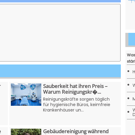
Was
stär
•
H
•
W
r
Sauberkeit hat ihren Preis –
Warum Reinigungskr�...
•
M
Reinigungskräfte sorgen täglich
o
für hygienische Büros, keimfreie
W
Krankenhäuser un...
•
D
e
Gebäudereinigung während