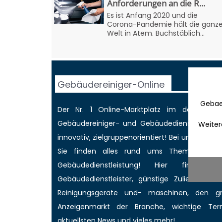
Anforderungen an die R...
Es ist Anfang 2020 und die
Corona-Pandemie hält die ganz
Welt in Atem. Buchstäblich...
Gebäudereiniger-Online
Gebae
Der Nr. 1 Online-Marktplatz im deutschen
Gebäudereiniger
- und Gebäudedienstleisterbr
Weiter
innovativ, zielgruppenorientiert! Bei uns werd
Sie finden alles rund ums Thema Gebäud
Gebäudedienstleistung! Hier finden 
Gebäudedienstleister, günstige Zulieferer für
Reinigungsgeräte und- maschinen, den 
Anzeigenmarkt
der Branche,
wichtige Ter
aktuellsten News
und vieles mehr!