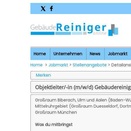
Home
Unternehmen
News
Jobmarkt
Home
>
Jobmarkt
>
Stellenangebote
> Detailans
Merken
Objektleiter/-in (m/w/d) Gebäudereini
Großraum Biberach, Ulm und Aalen (Baden-W
Mittelruhrgebiet (Großraum Duesseldorf, Dort
Großraum München
Was du mitbringst