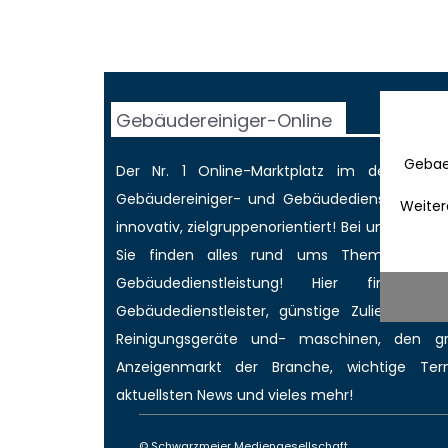
Gebäudereiniger-Online
Gebae
Der Nr. 1 Online-Marktplatz im deutschen
Gebäudereiniger
- und Gebäudedienstleisterbr
Weiter
innovativ, zielgruppenorientiert! Bei uns werd
Sie finden alles rund ums Thema Gebäud
Gebäudedienstleistung! Hier finden 
Gebäudedienstleister, günstige Zulieferer für
Reinigungsgeräte und- maschinen, den 
Anzeigenmarkt
der Branche,
wichtige Ter
aktuellsten News
und vieles mehr!
© Schwarzmeier Mediengesellschaft