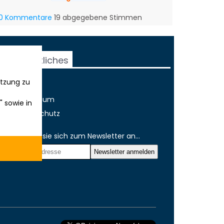
0 Kommentare
19 abgegebene Stimmen
Rechtliches
tzung zu
AGB
Impressum
" sowie in
Datenschutz
Melden sie sich zum Newsletter an...