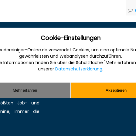
Sonstiges
Cookie-Einstellungen
udereiniger-Online.de verwendet Cookies, um eine optimale Nu
 Internet für die
Werbung
gewährleisten und Webanalysen durchzuführen.
anche. Informativ,
Musterverträge und Vorlagen
e Informationen finden Sie über die Schaltfläche "Mehr erfahren
en Sie gefunden und
Hilfe
unserer
Datenschutzerklärung
.
ereinigung bzw.
Kontakt
Sie kompetente
Mehr erfahren
Akzeptieren
 Reinigungsmittel,
größten
Job-
und
mine
, immer die