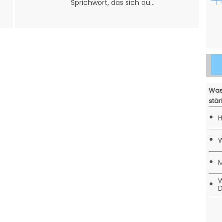
Sprichwort, das sich au...
Was
stär
•
H
•
W
•
M
W
•
D