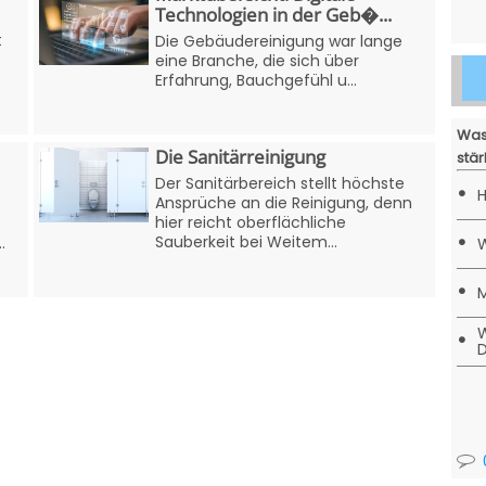
Technologien in der Geb�...
t
Die Gebäudereinigung war lange
eine Branche, die sich über
Erfahrung, Bauchgefühl u...
Was
Die Sanitärreinigung
stär
Der Sanitärbereich stellt höchste
•
H
Ansprüche an die Reinigung, denn
hier reicht oberflächliche
•
Sauberkeit bei Weitem...
.
W
•
M
W
•
D