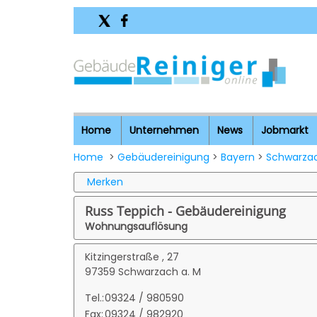
Home
Unternehmen
News
Jobmarkt
Home
>
Gebäudereinigung
>
Bayern
>
Schwarza
Merken
Russ Teppich - Gebäudereinigung
Wohnungsauflösung
Kitzingerstraße , 27
97359 Schwarzach a. M
Tel.:
09324 / 980590
Fax:
09324 / 982920