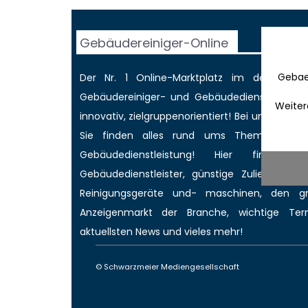
Gebäudereiniger-Online
Gebae
Der Nr. 1 Online-Marktplatz im deutschen
Gebäudereiniger
- und Gebäudedienstleisterbr
Weiter
innovativ, zielgruppenorientiert! Bei uns werd
Sie finden alles rund ums Thema Gebäud
Gebäudedienstleistung! Hier finden 
Gebäudedienstleister, günstige Zulieferer für
Reinigungsgeräte und- maschinen, den 
Anzeigenmarkt
der Branche,
wichtige Ter
aktuellsten News
und vieles mehr!
© Schwarzmeier Mediengesellschaft