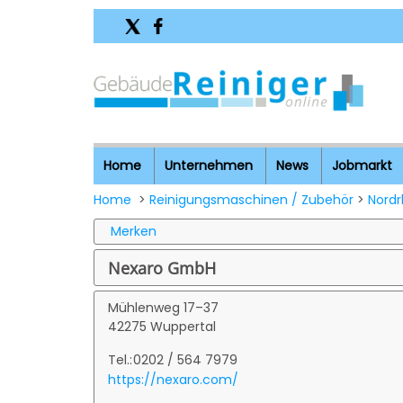
Home
Unternehmen
News
Jobmarkt
Home
>
Reinigungsmaschinen / Zubehör
>
Nordr
Merken
Nexaro GmbH
Mühlenweg 17–37
42275 Wuppertal
Tel.:
0202 / 564 7979
https://nexaro.com/