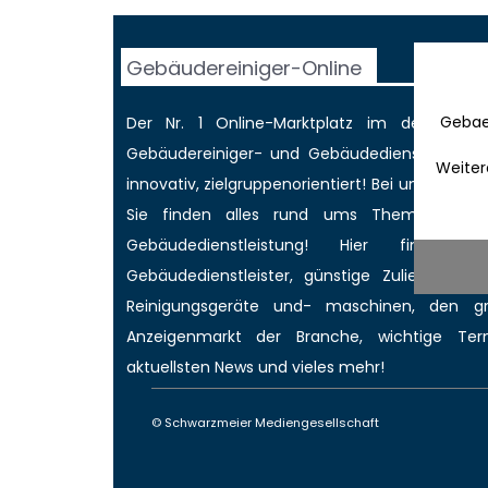
Gebäudereiniger-Online
Gebae
Der Nr. 1 Online-Marktplatz im deutschen
Gebäudereiniger
- und Gebäudedienstleisterbr
Weiter
innovativ, zielgruppenorientiert! Bei uns werd
Sie finden alles rund ums Thema Gebäud
Gebäudedienstleistung! Hier finden 
Gebäudedienstleister, günstige Zulieferer für
Reinigungsgeräte und- maschinen, den 
Anzeigenmarkt
der Branche,
wichtige Ter
aktuellsten News
und vieles mehr!
© Schwarzmeier Mediengesellschaft