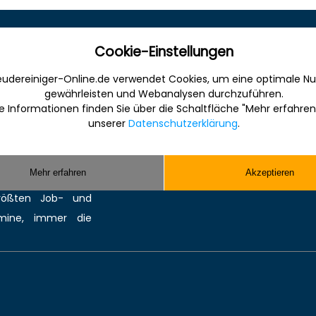
Sonstiges
Cookie-Einstellungen
udereiniger-Online.de verwendet Cookies, um eine optimale Nu
 Internet für die
Werbung
gewährleisten und Webanalysen durchzuführen.
anche. Informativ,
Musterverträge und Vorlagen
e Informationen finden Sie über die Schaltfläche "Mehr erfahren
en Sie gefunden und
Hilfe
unserer
Datenschutzerklärung
.
ereinigung bzw.
Kontakt
Sie kompetente
Mehr erfahren
Akzeptieren
 Reinigungsmittel,
größten
Job-
und
mine
, immer die