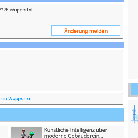
2275 Wuppertal
Änderung melden
r in Wuppertal
Künstliche Intelligenz über
moderne Gebäuderein...