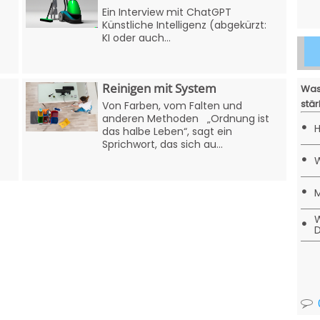
Ein Interview mit ChatGPT
Künstliche Intelligenz (abgekürzt:
KI oder auch...
Reinigen mit System
Was
stär
Von Farben, vom Falten und
anderen Methoden „Ordnung ist
•
H
das halbe Leben“, sagt ein
Sprichwort, das sich au...
•
W
•
M
W
•
D