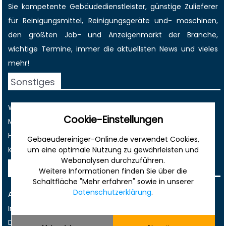
Sie kompetente Gebäudedienstleister, günstige Zulieferer
für Reinigungsmittel, Reinigungsgeräte und- maschinen,
den größten
Job-
und
Anzeigenmarkt
der Branche,
wichtige Termine
, immer die
aktuellsten News
und vieles
mehr!
Sonstiges
Werbung
Cookie-Einstellungen
Musterverträge und Vorlagen
Hilfe
Gebaeudereiniger-Online.de verwendet Cookies,
Kontakt
um eine optimale Nutzung zu gewährleisten und
Webanalysen durchzuführen.
Rechtliches
Weitere Informationen finden Sie über die
Schaltfläche "Mehr erfahren" sowie in unserer
Datenschutzerklärung
.
AGB
Impressum
Datenschutz