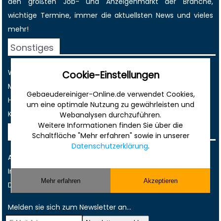
den größten
Job-
und
Anzeigenmarkt
der Branche,
wichtige Termine
, immer die
aktuellsten News
und vieles
mehr!
Sonstiges
Werbung
Cookie-Einstellungen
Musterverträge und Vorlagen
Gebaeudereiniger-Online.de verwendet Cookies,
Hilfe
um eine optimale Nutzung zu gewährleisten und
Kontakt
Webanalysen durchzuführen.
Weitere Informationen finden Sie über die
Rechtliches
Schaltfläche "Mehr erfahren" sowie in unserer
Datenschutzerklärung
.
AGB
Impressum
Mehr erfahren
Akzeptieren
Datenschutz
Melden sie sich zum Newsletter an...